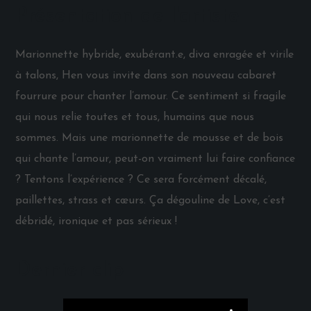
Présentation de l'artiste
Marionnette hybride, exubérant.e, diva enragée et virile
à talons, Hen vous invite dans son nouveau cabaret
fourrure pour chanter l’amour. Ce sentiment si fragile
qui nous relie toutes et tous, humains que nous
sommes. Mais une marionnette de mousse et de bois
qui chante l’amour, peut-on vraiment lui faire confiance
? Tentons l’expérience ? Ce sera forcément décalé,
paillettes, strass et cœurs. Ça dégouline de Love, c’est
débridé, ironique et pas sérieux !
Dernier clip