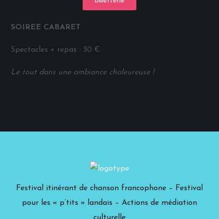
Billetterie
SOIREE CABARET
Spectacles + repas : 30 €
Le tout dans une ambiance chaleureuse !
Festival itinérant de chanson francophone – Festival
pour les « p’tits » landais – Actions de médiation
culturelle