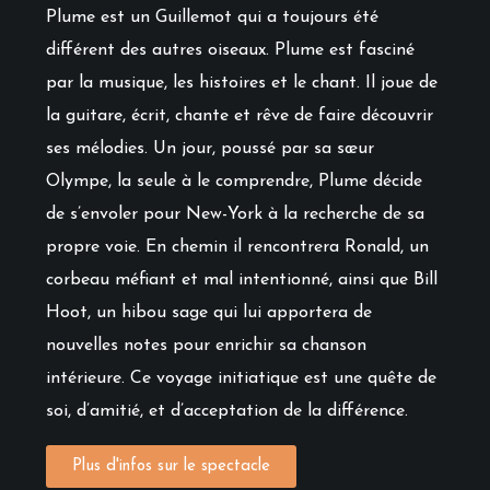
Plume est un Guillemot qui a toujours été
différent des autres oiseaux. Plume est fasciné
par la musique, les histoires et le chant. Il joue de
la guitare, écrit, chante et rêve de faire découvrir
ses mélodies. Un jour, poussé par sa sœur
Olympe, la seule à le comprendre, Plume décide
de s’envoler pour New-York à la recherche de sa
propre voie. En chemin il rencontrera Ronald, un
corbeau méfiant et mal intentionné, ainsi que Bill
Hoot, un hibou sage qui lui apportera de
nouvelles notes pour enrichir sa chanson
intérieure. Ce voyage initiatique est une quête de
soi, d’amitié, et d’acceptation de la différence.
Plus d'infos sur le spectacle