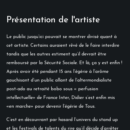
Présentation de l'artiste
Le public jusqu’ici pouvait se montrer divisé quant à
cet artiste. Certains auraient rêvé de le faire interdire
tandis que les autres estiment qu’il devrait être
remboursé par la Sécurité Sociale. Et là, ça y est enfin !
Après avoir été pendant 15 ans l’égérie à l’arôme
gauchisant d’un public allant de l’altermondialiste
post-ado au retraité bobo sous « perfusion
intellectuelle» de France Inter, Didier s’est enfin mis
«en marche» pour devenir l’égérie de Tous.
C’est en découvrant par hasard l’univers du stand up
et les festivals de talents du rire qu’il décide d’arrêter