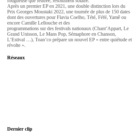
fougueuse que feutrée, résolument solaire.
Après un premier EP en 2021, une double distinction lors du
Prix Georges Moustaki 2022, une tournée de plus de 150 dates
dont des ouvertures pour Flavia Coelho, Tété, Féfé, Yamê ou
encore Camille Lellouche et des
programmations sur des festivals nationaux (Chant’Appart, Le
Grand Unisson, Le Mans Pop, Sémaphore en Chanson,
L’Estival …), Toan’co prépare un nouvel EP « entre quiétude et
révolte ».
Réseaux
Dernier clip