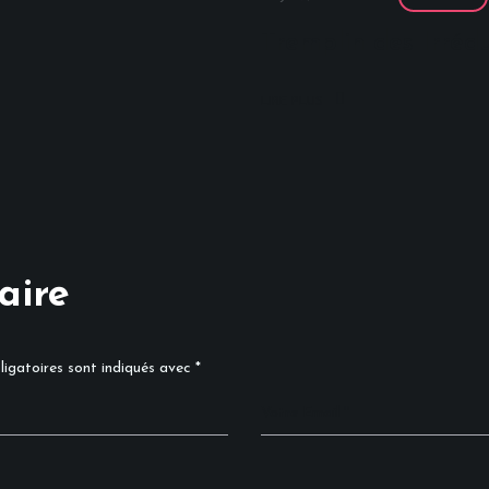
Tremplin des Irrédu
LIRE PLUS
aire
igatoires sont indiqués avec
*