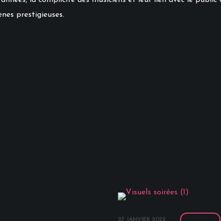
années, la complicité des musiciens et leur lien avec le public 
ènes prestigieuses.
27 JANVIER 2022
TREMPLIN