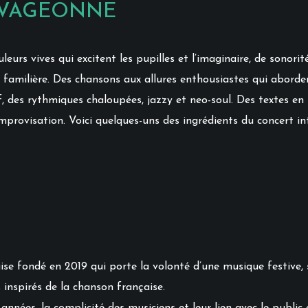
SAUVAGEONNE
rs vives qui excitent les pupilles et l’imaginaire, de sonorité
nt familière. Des chansons aux allures enthousiastes qui abord
ef, des rythmiques chaloupées, jazzy et neo-soul. Des textes en
improvisation. Voici quelques-uns des ingrédients du concert in
ise fondé en 2019 qui
porte la volonté d’une musique festive, 
 inspirés de la chanson française.